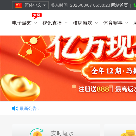
简体中文
美东时间
2026/08/07 05:38:24
网站首页
|
繁體中文
电子游艺
视讯直播
棋牌游戏
体育赛事
简体中文
English
最新公告：
实时返水